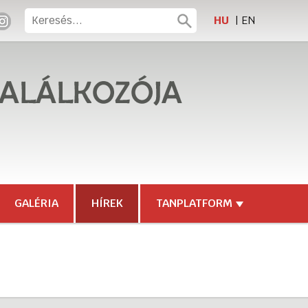
HU
EN
|
GALÉRIA
HÍREK
TANPLATFORM
Padlet - Magyar Alapozó
Táborok, konferenciák
Tanulmányok