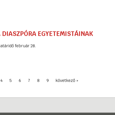
A DIASZPÓRA EGYETEMISTÁINAK
atáridő február 28.
4
5
6
7
8
9
következő
»