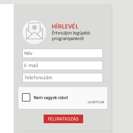
Tanulás Magyarországon
Ösztöndíjak
HÍRLEVÉL
Különleges programok
Értesüljön legújabb
programjainkról!
Oktatási irányzatok
Kapcsolódás
életkoronként
Magyar nyelvprogramok