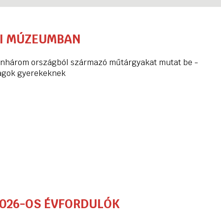
TI MÚZEUMBAN
izenhárom országból származó műtárgyakat mutat be -
agok gyerekeknek
2026-OS ÉVFORDULÓK