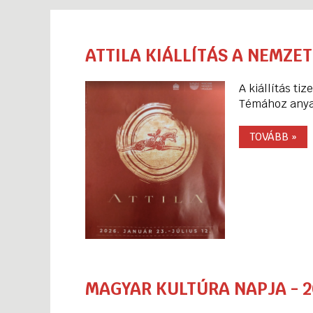
AMIT Csapat
Kiválóságaink
ATTILA KIÁLLÍTÁS A NEMZE
Rólunk írták...
A kiállítás t
Témához any
TOVÁBB »
MAGYAR KULTÚRA NAPJA - 