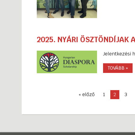
2025. NYÁRI ÖSZTÖNDÍJAK 
Jelentkezési h
TOVÁBB »
«
előző
1
2
3