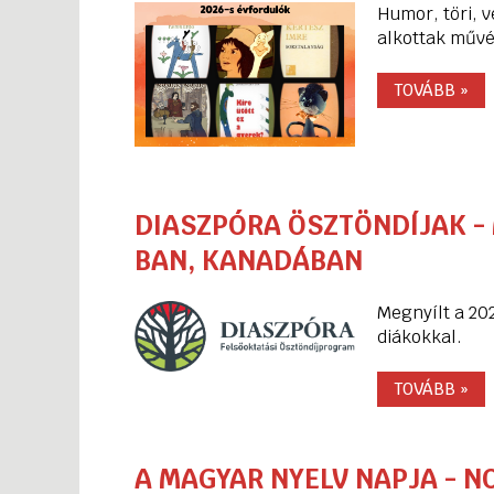
Humor, töri, 
alkottak művé
TOVÁBB »
DIASZPÓRA ÖSZTÖNDÍJAK -
BAN, KANADÁBAN
Megnyílt a 202
diákokkal.
TOVÁBB »
A MAGYAR NYELV NAPJA - N