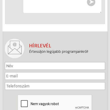
HÍRLEVÉL
Értesüljön legújabb programjainkról!