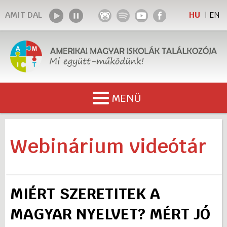
AMIT DAL
HU
EN
|
x
MENÜ
x
x
RÓLUNK
Webinárium videótár
TALÁLKOZÓ 2026.
KAPCSOLATOK
MIÉRT SZERETITEK A
MAGYAR NYELVET? MÉRT JÓ
VIDEÓTÁR